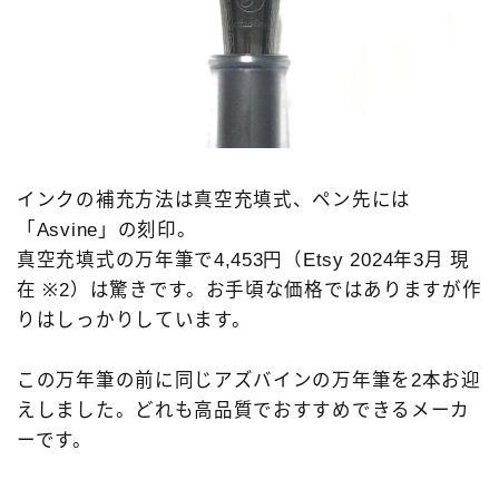
モンブラン［MONT-BLANC］
ヨボ［JOWO］
ラミー［LAMY］
レオナルド［Leonardo］
ワンチャー［Wancher］
万年筆
万年筆カスタマイズ
中国製
価格別
台湾製
寺西化学工業
日本製
樹脂軸
橙軸
インクの補充方法は真空充填式、ペン先には
水色軸
無印良品
特殊ニブ
白色軸
「Asvine」の刻印。
知識系
紙
緑色軸
金属軸
金色軸
真空充填式の万年筆で4,453円（Etsy 2024年3月 現
銀色軸
青色軸
黄色軸
黒色軸
在 ※2）は驚きです。お手頃な価格ではありますが作
りはしっかりしています。
この万年筆の前に同じアズバインの万年筆を2本お迎
えしました。どれも高品質でおすすめできるメーカ
ーです。