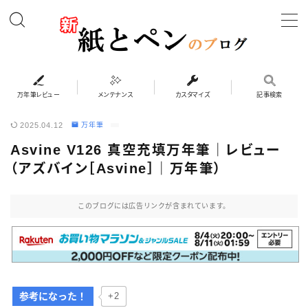
MENU
万年筆レビュー
万年筆レビュー
メンテナンス
カスタマイズ
記事検索
2025.04.12
万年筆
カスタマイズ
Asvine V126 真空充填万年筆｜レビュー
（アズバイン［Asvine］｜万年筆）
メンテナンス
このブログには広告リンクが含まれています。
ペンケース
システム手帳・バインダー
インク・紙
参考になった！
+2