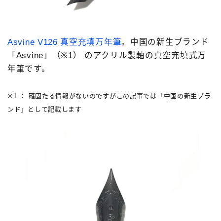
3952ボンアルテック［bon-artek-writing］
FPR
その他の色
アウロラ［AURORA］
Asvine V126 真空充填万年筆
。中国の新生ブランド
アズバイン［Asvine］
アメリカ製
「Asvine」（※1） のアクリル製軸の真空充填式万
アンドリーベ［＆Liebe］
イタリア製
インク
年筆です。
エスターブルック［Esterbrook］
カスタマイズ
※1 ： 確固たる情報がないのですがこの記事では「中国の新生ブラ
カヴェコ［Kaweco］
クリア軸
ンド」として記載します
クリスエール［chriselle］
システム手帳
セーラー万年筆［SAILOR］
ツイスビー［TWSBI］
デルタ［DELTA］
ドイツ製
ノート
パイロット［PILOT］
プラチナ万年筆［PLATINUM］
ペリカン［Pelikan］
ペンケース
ボック［BOCK］
マルマン［maruman］