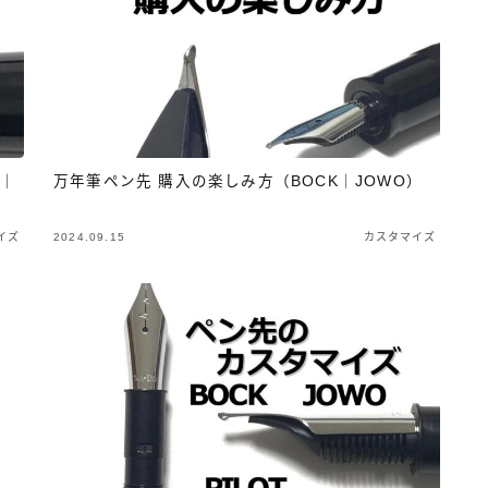
3952ボンアルテック［bon-artek-writing］
FPR
その
アズバイン［Asvine］
アメリカ製
アンドリーベ［＆Li
エスターブルック［Esterbrook］
カスタマイズ
カヴェ
クリスエール［chriselle］
システム手帳
セーラー万年筆
較｜
万年筆ペン先 購入の楽しみ方（BOCK｜JOWO）
デルタ［DELTA］
ドイツ製
ノート
パイロット［P
ペリカン［Pelikan］
ペンケース
ボック［BOCK］
イズ
2024.09.15
カスタマイズ
モンブラン［MONT-BLANC］
ヨボ［JOWO］
ラミー
ワンチャー［Wancher］
万年筆
万年筆カスタマイズ
寺西化学工業
日本製
樹脂軸
橙軸
水色軸
知識系
紙
緑色軸
金属軸
金色軸
銀色