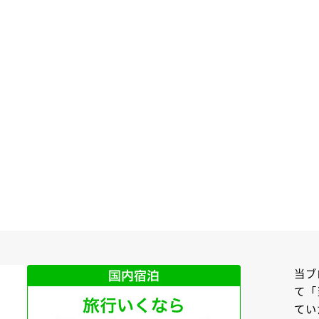
当ブ
て「
てい