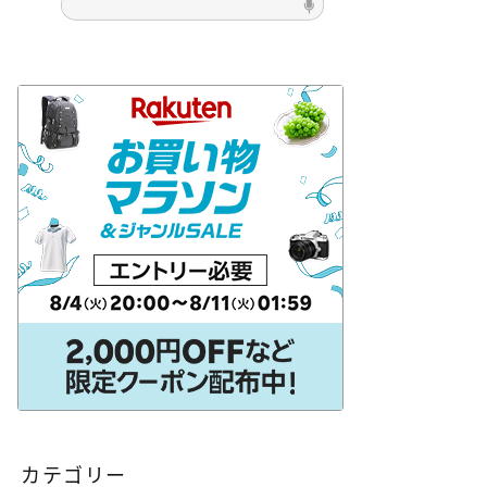
他の色
アウロラ［AURORA］
ebe］
イタリア製
インク
コ［Kaweco］
クリア軸
［SAILOR］
ツイスビー［TWSBI］
ILOT］
プラチナ万年筆［PLATINUM］
マルマン［maruman］
［LAMY］
レオナルド［Leonardo］
中国製
価格別
台湾製
無印良品
特殊ニブ
白色軸
軸
青色軸
黄色軸
黒色軸
カテゴリー