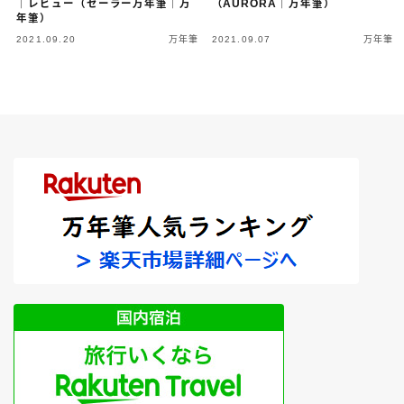
｜レビュー（セーラー万年筆｜万
（AURORA｜万年筆）
3952ボンアルテック［bon-artek-writing］
FPR
年筆）
2021.09.20
万年筆
2021.09.07
万年筆
その他の色
アウロラ［AURORA］
アズバイン［Asvine］
アメリカ製
アンドリーベ［＆Liebe］
イタリア製
インク
エスターブルック［Esterbrook］
カスタマイズ
カヴェコ［Kaweco］
クリア軸
クリスエール［chriselle］
システム手帳
セーラー万年筆［SAILOR］
ツイスビー［TWSBI］
デルタ［DELTA］
ドイツ製
ノート
パイロット［PILOT］
プラチナ万年筆［PLATINUM］
ペリカン［Pelikan］
ペンケース
ボック［BOCK］
マルマン［maruman］