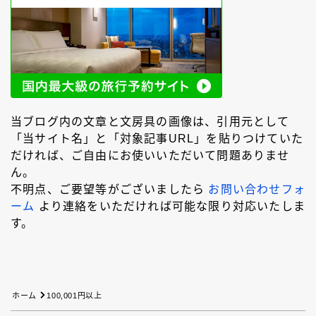
モンブラン［MONT-BLANC］
ヨボ［JOWO］
ラミー［LAMY］
レオナルド［Leonardo］
ワンチャー［Wancher］
万年筆
万年筆カスタマイズ
中国製
価格別
台湾製
寺西化学工業
日本製
樹脂軸
橙軸
当ブログ内の文章と文房具の画像は、引用元として
水色軸
無印良品
特殊ニブ
白色軸
「当サイト名」と「対象記事URL」を貼りつけていた
だければ、ご自由にお使いいただいて問題ありませ
知識系
紙
緑色軸
金属軸
金色軸
ん。
銀色軸
青色軸
黄色軸
黒色軸
不明点、ご要望等がございましたら
お問い合わせフォ
ーム
より連絡をいただければ可能な限り対応いたしま
す。
Follow Me
ホーム
100,001円以上