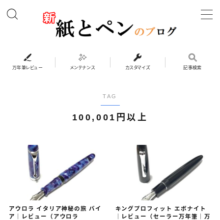
MENU
万年筆レビュー
万年筆レビュー
メンテナンス
カスタマイズ
記事検索
カスタマイズ
TAG
100,001円以上
メンテナンス
ペンケース
システム手帳・バインダー
インク・紙
アウロラ イタリア神秘の旅 バイ
キングプロフィット エボナイト
ア｜レビュー（アウロラ
｜レビュー（セーラー万年筆｜万