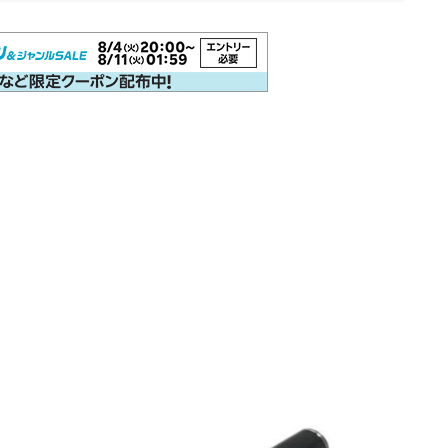
3952ボンアルテック［bon-artek-writing］
FPR
その
アズバイン［Asvine］
アメリカ製
アンドリーベ［＆Li
エスターブルック［Esterbrook］
カスタマイズ
カヴェ
クリスエール［chriselle］
システム手帳
セーラー万年筆
デルタ［DELTA］
ドイツ製
ノート
パイロット［P
ペリカン［Pelikan］
ペンケース
ボック［BOCK］
モンブラン［MONT-BLANC］
ヨボ［JOWO］
ラミー
ワンチャー［Wancher］
万年筆
万年筆カスタマイズ
寺西化学工業
日本製
樹脂軸
橙軸
水色軸
知識系
紙
緑色軸
金属軸
金色軸
銀色