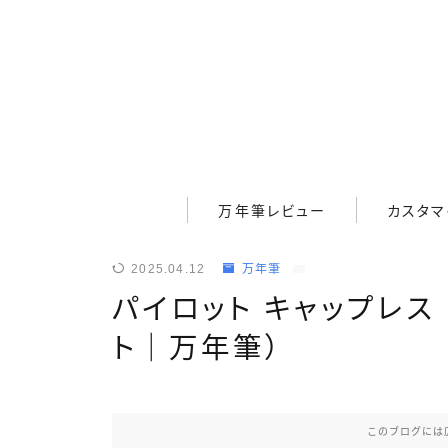
万年筆レビュー
万年筆レビュー
カスタマ
カスタマイズ
2025.04.12
万年筆
パイロット キャップレス
メンテナンス
ト｜万年筆）
ペンケース
このブログには
システム手帳・バインダー