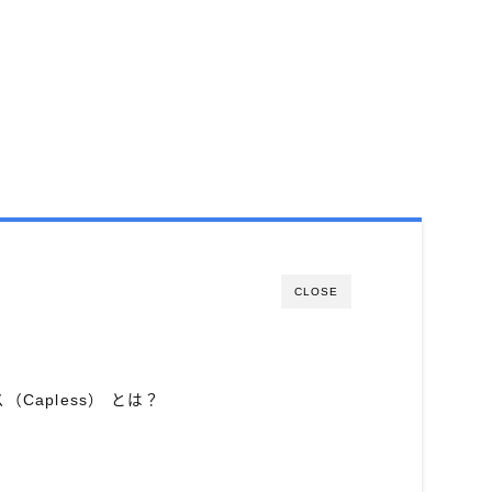
CLOSE
Capless） とは？