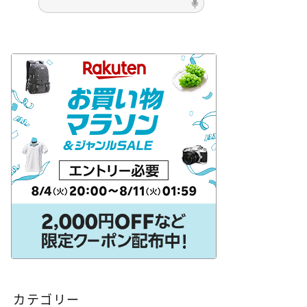
他の色
アウロラ［AURORA］
ebe］
イタリア製
インク
コ［Kaweco］
クリア軸
［SAILOR］
ツイスビー［TWSBI］
ILOT］
プラチナ万年筆［PLATINUM］
マルマン［maruman］
［LAMY］
レオナルド［Leonardo］
中国製
価格別
台湾製
無印良品
特殊ニブ
白色軸
軸
青色軸
黄色軸
黒色軸
カテゴリー