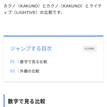
3952ボンアルテック［bon-artek-writing］
FPR
カクノ（KAKUNO）とカクノ（KAKUNO）とライテ
ィブ（LIGHTIVE）の比較です。
その他の色
アウロラ［AURORA］
アズバイン［Asvine］
アメリカ製
アンドリーベ［＆Liebe］
イタリア製
インク
エスターブルック［Esterbrook］
カスタマイズ
ジャンプする目次
カヴェコ［Kaweco］
クリア軸
CLOSE
クリスエール［chriselle］
システム手帳
数字で見る比較
セーラー万年筆［SAILOR］
ツイスビー［TWSBI］
外観の比較
デルタ［DELTA］
ドイツ製
ノート
パイロット［PILOT］
プラチナ万年筆［PLATINUM］
ペリカン［Pelikan］
ペンケース
ボック［BOCK］
マルマン［maruman］
数字で見る比較