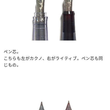
ペン芯。
こちらも左がカクノ、右がライティブ。ペン芯も同
じもの。