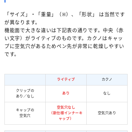
モンブラン［MONT-BLANC］
ヨボ［JOWO］
ラミー［LAMY］
レオナルド［Leonardo］
「サイズ」・「重量」（※）、「形状」 は当然です
が異なります。
ワンチャー［Wancher］
万年筆
機能面で大きな違いは下記表の通りです。中央（赤
万年筆カスタマイズ
中国製
価格別
台湾製
い文字）がライティブのものです。カクノはキャッ
寺西化学工業
日本製
樹脂軸
橙軸
プに空気穴があるためペン先が非常に乾燥しやすい
です。
水色軸
無印良品
特殊ニブ
白色軸
知識系
紙
緑色軸
金属軸
金色軸
銀色軸
青色軸
黄色軸
黒色軸
ライティブ
カクノ
クリップの
あり
なし
あり／なし
空気穴なし
キャップの
（新仕様インナーキ
空気穴あり
空気穴
ャップ）