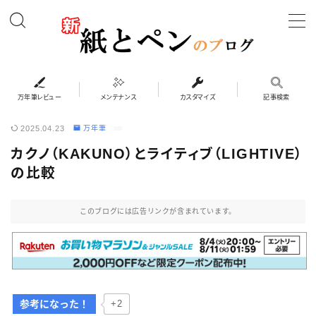
MENU
万年筆レビュー
万年筆レビュー
メンテナンス
カスタマイズ
記事検索
2025.04.23
万年筆
カスタマイズ
カクノ（KAKUNO）とライティブ（LIGHTIVE）
の比較
メンテナンス
このブログには広告リンクが含まれています。
ペンケース
システム手帳・バインダー
インク・紙
参考になった！
+2