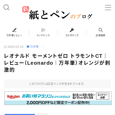
MENU
万年筆レビュー
万年筆レビュー
メンテナンス
カスタマイズ
記事検索
2025.03.15
万年筆
カスタマイズ
レオナルド モーメントゼロ トラモントCT｜
レビュー（Leonardo｜万年筆）オレンジが刺
メンテナンス
激的
ペンケース
このブログには広告リンクが含まれています。
システム手帳・バインダー
インク・紙