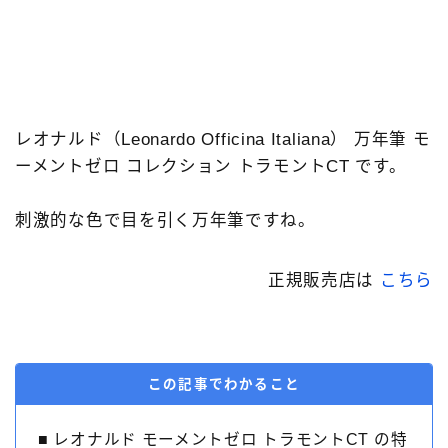
3952ボンアルテック［bon-artek-writing］
FPR
その他の色
アウロラ［AURORA］
アズバイン［Asvine］
アメリカ製
アンドリーベ［＆Liebe］
イタリア製
インク
レオナルド（Leonardo Officina Italiana） 万年筆 モ
ーメントゼロ コレクション トラモントCT です。
エスターブルック［Esterbrook］
カスタマイズ
カヴェコ［Kaweco］
クリア軸
刺激的な色で目を引く万年筆ですね。
クリスエール［chriselle］
システム手帳
セーラー万年筆［SAILOR］
ツイスビー［TWSBI］
正規販売店は
こちら
デルタ［DELTA］
ドイツ製
ノート
パイロット［PILOT］
プラチナ万年筆［PLATINUM］
ペリカン［Pelikan］
ペンケース
この記事でわかること
ボック［BOCK］
マルマン［maruman］
■ レオナルド モーメントゼロ トラモントCT の特