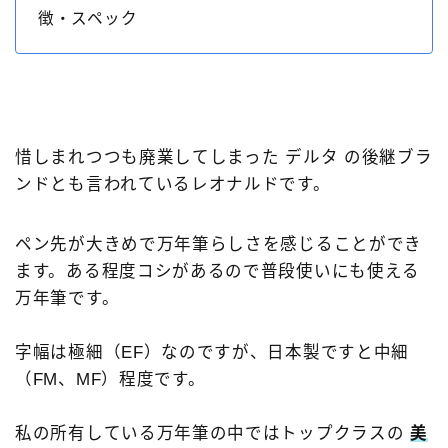
モンブラン［MONT-BLANC］
ヨボ［JOWO］
徴・スペック
ラミー［LAMY］
レオナルド［Leonardo］
ワンチャー［Wancher］
万年筆
万年筆カスタマイズ
中国製
価格別
台湾製
寺西化学工業
日本製
樹脂軸
橙軸
惜しまれつつも廃業してしまった デルタ の後継ブラ
ンドとも言われているレオナルドです。
水色軸
無印良品
特殊ニブ
白色軸
知識系
紙
緑色軸
金属軸
金色軸
ペン先が大きめで万年筆らしさを感じることができ
銀色軸
青色軸
黄色軸
黒色軸
ます。ある程度コシがあるので普段使いにも使える
万年筆です。
字幅は極細（EF）なのですが、日本製ですと中細
（FM、MF）程度です。
私の所有している万年筆の中ではトップクラスの
美