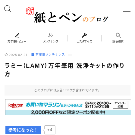
MENU
万年筆レビュー
万年筆レビュー
メンテナンス
カスタマイズ
記事検索
2025.02.21
万年筆メンテナンス
カスタマイズ
ラミー（LAMY）万年筆用 洗浄キットの作り
方
メンテナンス
このブログには広告リンクが含まれています。
ペンケース
システム手帳・バインダー
インク・紙
参考になった！
+4