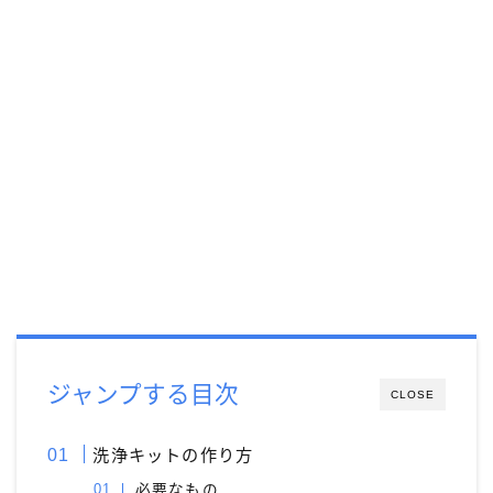
モンブラン［MONT-BLANC］
ヨボ［JOWO］
ラミー［LAMY］
レオナルド［Leonardo］
ワンチャー［Wancher］
万年筆
万年筆カスタマイズ
中国製
価格別
台湾製
寺西化学工業
日本製
樹脂軸
橙軸
水色軸
無印良品
特殊ニブ
白色軸
知識系
紙
緑色軸
金属軸
金色軸
銀色軸
青色軸
黄色軸
黒色軸
ジャンプする目次
CLOSE
洗浄キットの作り方
必要なもの