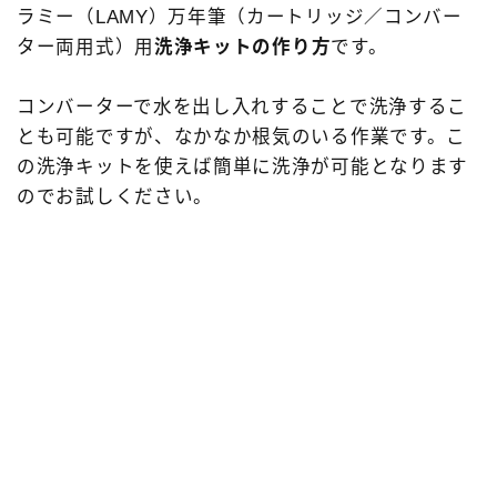
ラミー（LAMY）万年筆（カートリッジ／コンバー
3952ボンアルテック［bon-artek-writing］
FPR
ター両用式）用
洗浄キットの作り方
です。
その他の色
アウロラ［AURORA］
アズバイン［Asvine］
アメリカ製
コンバーターで水を出し入れすることで洗浄するこ
とも可能ですが、なかなか根気のいる作業です。こ
アンドリーベ［＆Liebe］
イタリア製
インク
の洗浄キットを使えば簡単に洗浄が可能となります
エスターブルック［Esterbrook］
カスタマイズ
のでお試しください。
カヴェコ［Kaweco］
クリア軸
クリスエール［chriselle］
システム手帳
セーラー万年筆［SAILOR］
ツイスビー［TWSBI］
デルタ［DELTA］
ドイツ製
ノート
パイロット［PILOT］
プラチナ万年筆［PLATINUM］
ペリカン［Pelikan］
ペンケース
ボック［BOCK］
マルマン［maruman］