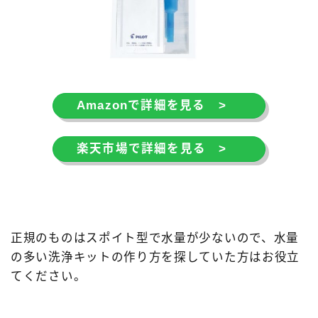
モンブラン［MONT-BLANC］
ヨボ［JOWO］
ラミー［LAMY］
レオナルド［Leonardo］
ワンチャー［Wancher］
万年筆
万年筆カスタマイズ
中国製
価格別
台湾製
Amazonで詳細を見る >
寺西化学工業
日本製
樹脂軸
橙軸
水色軸
無印良品
特殊ニブ
白色軸
楽天市場で詳細を見る >
知識系
紙
緑色軸
金属軸
金色軸
銀色軸
青色軸
黄色軸
黒色軸
正規のものはスポイト型で水量が少ないので、水量
の多い洗浄キットの作り方を探していた方はお役立
てください。