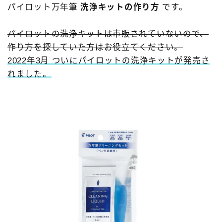
パイロット万年筆
洗浄キットの作り方
です。
3952ボンアルテック［bon-artek-writing］
FPR
その他の色
アウロラ［AURORA］
パイロットの洗浄キットは市販されていないので、
アズバイン［Asvine］
アメリカ製
作り方を探していた方はお役立てください。
2022年3月 ついにパイロットの洗浄キットが発売さ
アンドリーベ［＆Liebe］
イタリア製
インク
れました。
エスターブルック［Esterbrook］
カスタマイズ
カヴェコ［Kaweco］
クリア軸
クリスエール［chriselle］
システム手帳
セーラー万年筆［SAILOR］
ツイスビー［TWSBI］
デルタ［DELTA］
ドイツ製
ノート
パイロット［PILOT］
プラチナ万年筆［PLATINUM］
ペリカン［Pelikan］
ペンケース
ボック［BOCK］
マルマン［maruman］