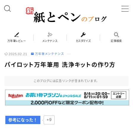
MENU
万年筆レビュー
万年筆レビュー
メンテナンス
カスタマイズ
記事検索
2025.02.21
万年筆メンテナンス
カスタマイズ
パイロット万年筆用 洗浄キットの作り方
メンテナンス
このブログには広告リンクが含まれています。
ペンケース
システム手帳・バインダー
参考になった！
+9
インク・紙