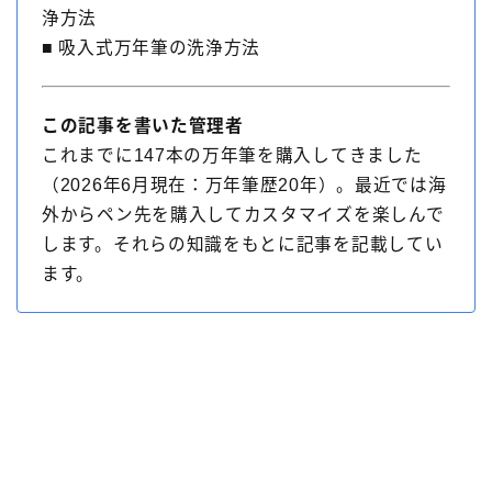
モンブラン［MONT-BLANC］
ヨボ［JOWO］
浄方法
ラミー［LAMY］
レオナルド［Leonardo］
■ 吸入式万年筆の洗浄方法
ワンチャー［Wancher］
万年筆
万年筆カスタマイズ
中国製
価格別
台湾製
この記事を書いた管理者
これまでに147本の万年筆を購入してきました
寺西化学工業
日本製
樹脂軸
橙軸
（2026年6月現在：万年筆歴20年）。最近では海
水色軸
無印良品
特殊ニブ
白色軸
外からペン先を購入してカスタマイズを楽しんで
知識系
紙
緑色軸
金属軸
金色軸
します。それらの知識をもとに記事を記載してい
ます。
銀色軸
青色軸
黄色軸
黒色軸