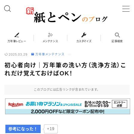
MENU
万年筆レビュー
万年筆レビュー
メンテナンス
カスタマイズ
記事検索
2025.03.29
万年筆メンテナンス
カスタマイズ
初心者向け｜万年筆の洗い方（洗浄方法）こ
れだけ覚えておけばOK！
メンテナンス
このブログには広告リンクが含まれています。
ペンケース
システム手帳・バインダー
インク・紙
参考になった！
+19