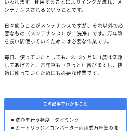
いわれます。使用することによりインクが流れ、メ
3952ボンアルテック［bon-artek-writing］
FPR
ンテナンスされるということです。
その他の色
アウロラ［AURORA］
日々使うことがメンテナンスですが、それ以外で必
アズバイン［Asvine］
アメリカ製
要なもの（メンテナンス）が「洗浄」です。万年筆
アンドリーベ［＆Liebe］
イタリア製
インク
を長い間使っていくためには必要な作業です。
エスターブルック［Esterbrook］
カスタマイズ
毎日、使っていたとしても、2、3ヶ月に 1度は洗浄
カヴェコ［Kaweco］
クリア軸
してあげると、万年筆も（きっと）喜びますし、快
クリスエール［chriselle］
システム手帳
適に使っていくためにも必要な作業です。
セーラー万年筆［SAILOR］
ツイスビー［TWSBI］
デルタ［DELTA］
ドイツ製
ノート
パイロット［PILOT］
プラチナ万年筆［PLATINUM］
この記事でわかること
ペリカン［Pelikan］
ペンケース
■ 洗浄を行う頻度・タイミング
ボック［BOCK］
マルマン［maruman］
■ カートリッジ／コンバーター両用式万年筆の洗